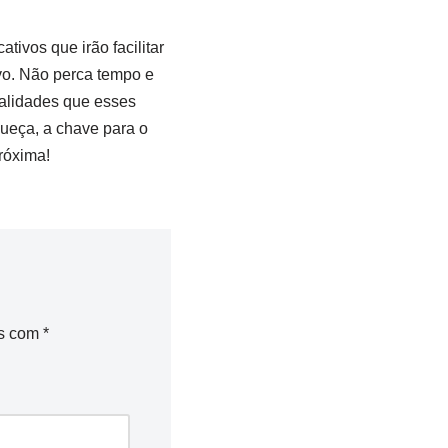
tivos que irão facilitar
ivo. Não perca tempo e
nalidades que esses
queça, ​a chave para o
róxima!
os com
*