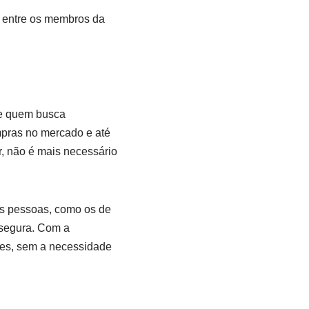
 entre os ⁢membros⁤ da‍
de quem ⁤busca
mpras no mercado⁢ e até
r, não é‌ mais necessário
das pessoas, como os de
e segura. Com a
des,‌ sem a necessidade