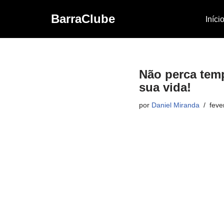
BarraClube
Iníci
Pular
para
o
conteúdo
Não perca temp
sua vida!
por
Daniel Miranda
feve